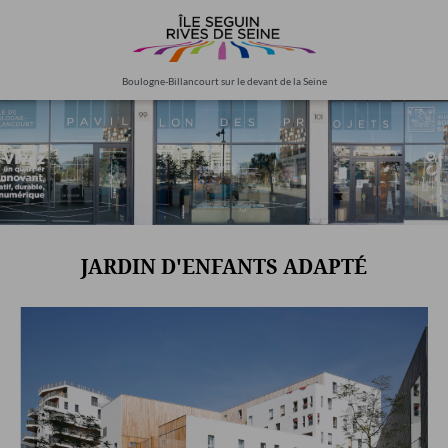
Aller
au
contenu
principal
Boulogne-Billancourt sur le devant de la Seine
JARDIN D'ENFANTS ADAPTÉ