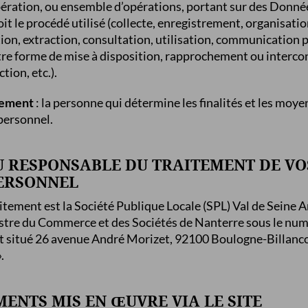
pération, ou ensemble d’opérations, portant sur des Donné
it le procédé utilisé (collecte, enregistrement, organisati
ion, extraction, consultation, utilisation, communication 
tre forme de mise à disposition, rapprochement ou intercon
ion, etc.).
tement
: la personne qui détermine les finalités et les moy
personnel.
DU RESPONSABLE DU TRAITEMENT DE V
ERSONNEL
itement est la Société Publique Locale (SPL) Val de Sein
stre du Commerce et des Sociétés de Nanterre sous le nu
est situé 26 avenue André Morizet, 92100 Boulogne-Billanco
.
MENTS MIS EN ŒUVRE VIA LE SITE