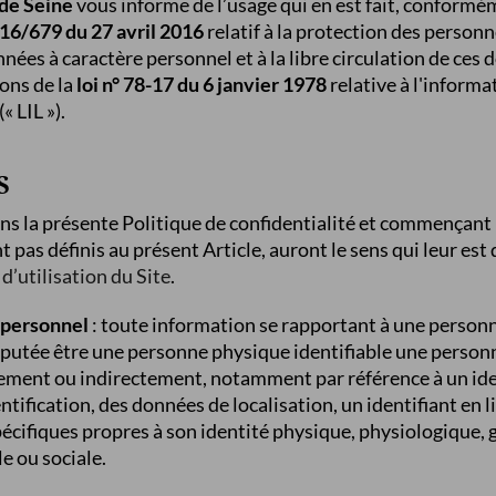
 de Seine
vous informe de l’usage qui en est fait, conformé
16/679 du 27 avril 2016
relatif à la protection des person
nées à caractère personnel et à la libre circulation de ces 
ions de la
loi n° 78-17 du 6 janvier 1978
relative à l'informa
« LIL »).
S
ans la présente Politique de confidentialité et commençant 
nt pas définis au présent Article, auront le sens qui leur est
d’utilisation du Site
.
 personnel
: toute information se rapportant à une personn
 réputée être une personne physique identifiable une perso
ctement ou indirectement, notamment par référence à un iden
ification, des données de localisation, un identifiant en l
écifiques propres à son identité physique, physiologique, 
e ou sociale.