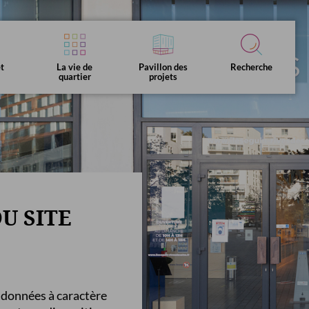
et
La vie de
Pavillon des
Recherche
quartier
projets
Equipements &
Histoire &
tes clés
Vous êtes
services publics
chronologie
L'Ecole pilote du numérique
U SITE
Fil d'info &
és publics
Pole d'attractivité
newsletter
s données à caractère