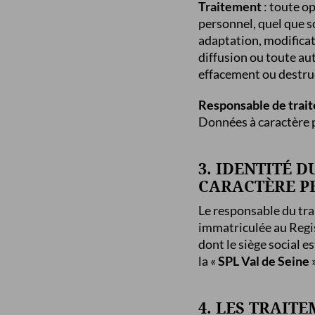
Traitement
: toute o
personnel, quel que so
adaptation, modificat
diffusion ou toute au
effacement ou destruct
Responsable de trai
Données à caractère 
3. IDENTITÉ 
CARACTÈRE P
Le responsable du tra
immatriculée au Regi
dont le siège social 
la «
SPL Val de Seine
»
4. LES TRAITE