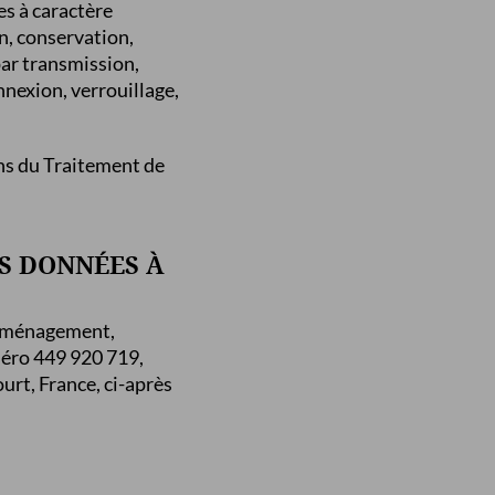
es à caractère
on, conservation,
par transmission,
nexion, verrouillage,
ens du Traitement de
OS DONNÉES À
e Aménagement,
méro 449 920 719,
urt, France, ci-après