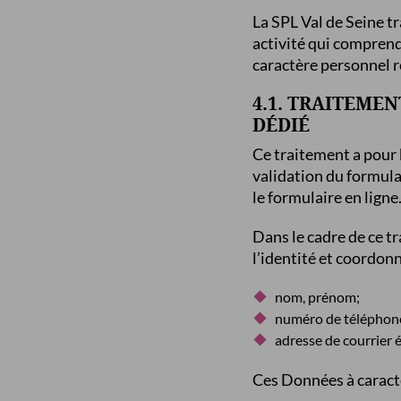
La SPL Val de Seine t
activité qui comprend 
caractère personnel re
4.1. TRAITEMEN
DÉDIÉ
Ce traitement a pour b
validation du formulai
le formulaire en ligne
Dans le cadre de ce t
l’identité et coordonn
nom, prénom;
numéro de téléphon
adresse de courrier 
Ces Données à caractè