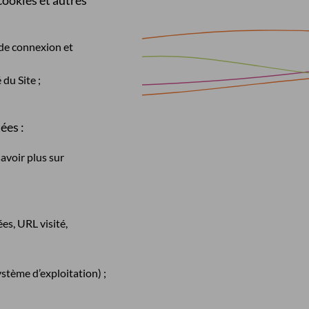
 cookies et autres
s de connexion et
 du Site ;
ées :
avoir plus sur
es, URL visité,
ystème d’exploitation) ;