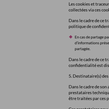
Les cookies et traceu
collectées via ces co
Dans le cadre de ce t
politique de confident
En cas de partage par
d’informations présen
partagée.
Dans le cadre de ce t
confidentialité est dis
5. Destinataire(s) de
Dans le cadre de son a
prestataires technique
être traitées par ces 