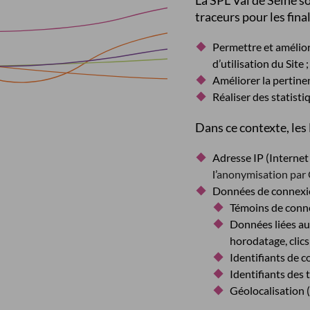
La SPL Val de Seine so
traceurs pour les fina
Permettre et améliore
d’utilisation du Site ;
Améliorer la pertinen
Réaliser des statisti
Dans ce contexte, les
Adresse IP (Internet
l’
anonymisation par 
Données de connexio
Témoins de conne
Données liées aux
horodatage, clics 
Identifiants de c
Identifiants des 
Géolocalisation (v