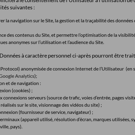
llicitera le consentement de l’Utilisateur à l’utilisation de
lités suivantes :
r la navigation sur le Site, la gestion et la traçabilité des donnée
ce des contenus du Site, et permettre l’optimisation de la visibilité
ques anonymes sur l’utilisation et l’audience du Site.
 Données à caractère personnel ci-après pourront être trait
 Protocol) anonymisée de connexion Internet de l’Utilisateur (en s
Google Analytics
);
n et de navigation :
xion (cookies) ;
 connexions serveurs (source de trafic, voies d’entrée, pages visité
réalisés sur le site, visionnage des vidéos du site) ;
onnexion (fournisseur de service, navigateur) ;
terminaux (appareil utilisé, résolution d’écran, marques utilisées, s
ille, pays).