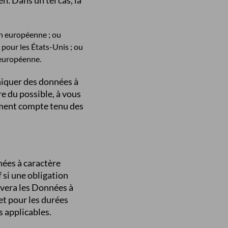
. Dans un tel cas, la
on européenne ; ou
d
pour les États-Unis ; ou
européenne.
uniquer des données à
e du possible, à vous
amment compte tenu des
nées à caractère
f si une obligation
rvera les Données à
et pour les durées
s applicables.