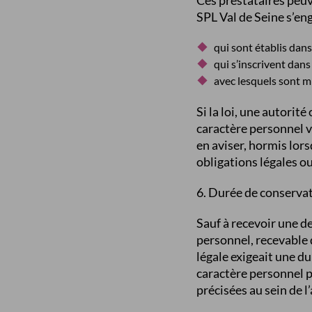
Ces prestataires peuv
SPL Val de Seine s’eng
qui sont établis dan
qui s’inscrivent dan
avec lesquels sont m
Si la loi, une autori
caractère personnel v
en aviser, hormis lor
obligations légales ou
6. Durée de conserva
Sauf à recevoir une d
personnel, recevable d
légale exigeait une d
caractère personnel po
précisées au sein de l