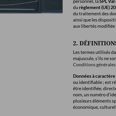
personnel, la
SPL Val
du
règlement (UE) 20
du traitement des don
ainsi que les disposit
aux libertés modifiée (
2. DÉFINITION
Les termes utilisés d
majuscule, s’ils ne so
Conditions générales 
Données à caractère
ou identifiable ; est
être identifiée, dire
nom, un numéro d’ident
plusieurs éléments sp
économique, culturell