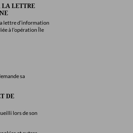
 LA LETTRE
INE
la lettre d’information
iée à l’opération Île
 demande sa
ET DE
ueilli lors de son