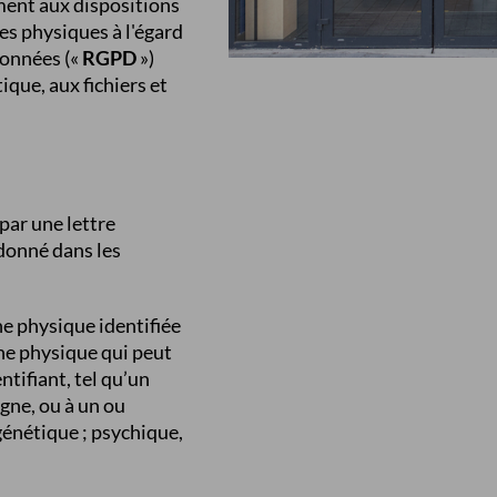
ment aux dispositions
nes physiques à l'égard
données («
RGPD
»)
tique, aux fichiers et
par une lettre
 donné dans les
e physique identifiée
nne physique qui peut
tifiant, tel qu’un
igne, ou à un ou
génétique ; psychique,