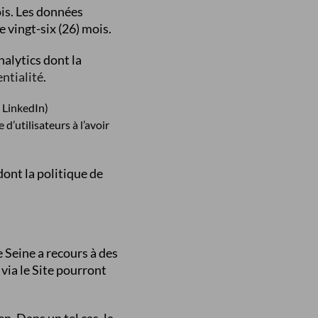
ois. Les données
 vingt-six (26) mois.
nalytics dont la
ntialité
.
, LinkedIn)
d’utilisateurs à l’avoir
dont la politique de
e Seine a recours à des
 via le Site pourront