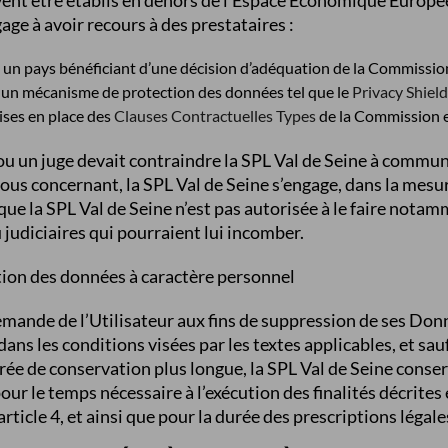
ent être établis en dehors de l’Espace Économique Européen
age à avoir recours à des prestataires :
s un pays bénéficiant d’une décision d’adéquation de la Commissi
s un mécanisme de protection des données tel que le
Privacy Shiel
ises en place des
Clauses Contractuelles Types
de la Commission 
té ou un juge devait contraindre la SPL Val de Seine à comm
ous concernant, la SPL Val de Seine s’engage, dans la mesur
sque la SPL Val de Seine n’est pas autorisée à le faire not
 judiciaires qui pourraient lui incomber.
tion des données à caractère personnel
emande de l’Utilisateur aux fins de suppression de ses Don
ans les conditions visées par les textes applicables, et sau
urée de conservation plus longue, la SPL Val de Seine conse
ur le temps nécessaire à l’exécution des finalités décrites 
’article 4, et ainsi que pour la durée des prescriptions légale