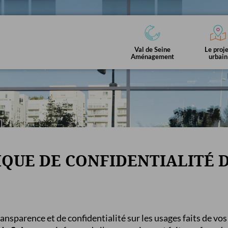
ENT
Val de Seine
Le proj
Aménagement
urbain
Programmation
eurs
Infos chantiers
Commerces
Da
culturelle
Vidéos Seine de quartier
Emerige
La Seine Musicale
IQUE DE CONFIDENTIALITÉ D
Voyage en
Seine de quartier,
ns
Le programme
Vidéos
March
Industries
les vidéos
ansparence et de confidentialité sur les usages faits de vo