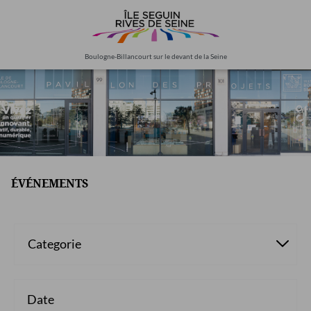
Aller
au
contenu
principal
Boulogne-Billancourt sur le devant de la Seine
ÉVÉNEMENTS
Categorie