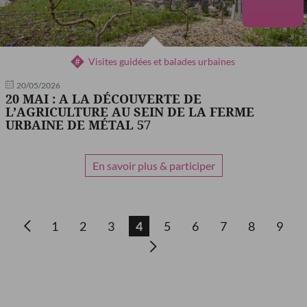
Visites guidées et balades urbaines
20/05/2026
20 MAI : A LA DÉCOUVERTE DE
L’AGRICULTURE AU SEIN DE LA FERME
URBAINE DE MÉTAL 57
En savoir plus & participer
PAGINATION
1
2
3
4
5
6
7
8
9
Page
Page
Page
Page
Page
Page
Page
Page
Page
courante