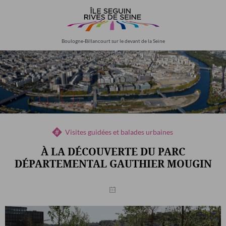
Aller
au
contenu
principal
Boulogne-Billancourt sur le devant de la Seine
Visites guidées et balades urbaines
À LA DÉCOUVERTE DU PARC
DÉPARTEMENTAL GAUTHIER MOUGIN