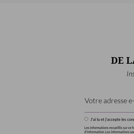
DE 
In
Email
Address
*
J'ai lu et j'accepte les c
Les informations recueillis sur ce
d'information. Les informations s